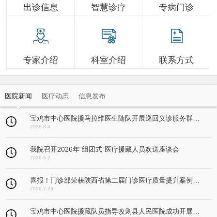
出诊信息
智慧诊疗
专病门诊
专家介绍
科室介绍
联系方式
医院新闻
医疗动态
信息发布
宝鸡市中心医院援马拉维医生随队开展巡回义诊服务群众超3万人
2026-8-4
我院召开2026年“组团式”医疗援藏人员欢送座谈会
2026-8-2
喜报！门诊部荣获陕西省第二届门诊医疗质量提升案例大赛一等奖
2026-7-28
宝鸡市中心医院援藏队员指导改则县人民医院成功开展县域首例人工全膝关节置换术