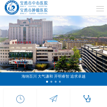
海纳百川 大气谦和 开明睿智 追求卓越