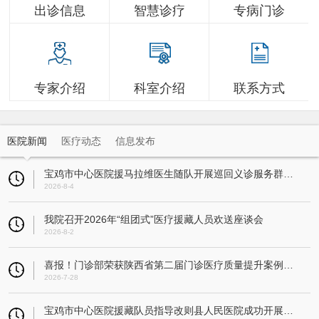
出诊信息
智慧诊疗
专病门诊
专家介绍
科室介绍
联系方式
医院新闻
医疗动态
信息发布
宝鸡市中心医院援马拉维医生随队开展巡回义诊服务群众超3万人
2026-8-4
我院召开2026年“组团式”医疗援藏人员欢送座谈会
2026-8-2
喜报！门诊部荣获陕西省第二届门诊医疗质量提升案例大赛一等奖
2026-7-28
宝鸡市中心医院援藏队员指导改则县人民医院成功开展县域首例人工全膝关节置换术