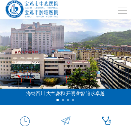
海纳百川 大气谦和 开明睿智 追求卓越