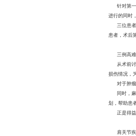
针对第一位
进行的同时
三位患者的
患者，术后
三例高难手
从术前讨论
损伤情况，为
对于肿瘤患
同时，麻醉
划，帮助患
正是得益于
肩关节疾病