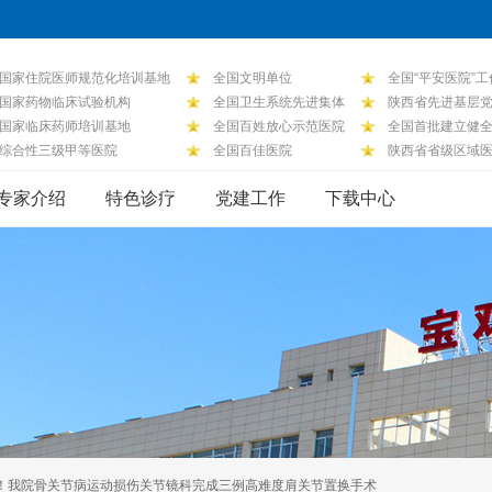
国家住院医师规范化培训基地
全国文明单位
全国“平安医院”
国家药物临床试验机构
全国卫生系统先进集体
陕西省先进基层
国家临床药师培训基地
全国百姓放心示范医院
全国首批建立健
综合性三级甲等医院
全国百佳医院
陕西省省级区域
专家介绍
特色诊疗
党建工作
下载中心
”难！我院骨关节病运动损伤关节镜科完成三例高难度肩关节置换手术