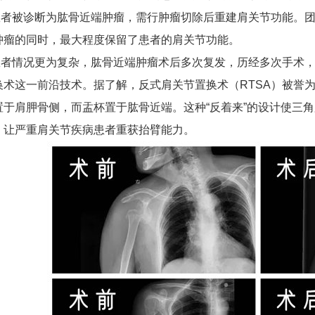
被诊断为肱骨近端肿瘤，需行肿瘤切除后重建肩关节功能。团
肿瘤的同时，最大程度保留了患者的肩关节功能。
情况更为复杂，肱骨近端肿瘤术后多次复发，历经多次手术，
换术这一前沿技术。据了解，反式肩关节置换术（RTSA）被誉为
置于肩胛骨侧，而盂杯置于肱骨近端。这种“反着来”的设计使三
，让严重肩关节疾病患者重获抬臂能力。