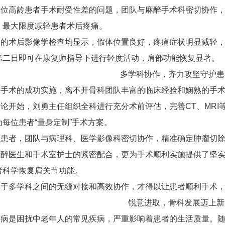
高龄患者手术耐受性差的问题，团队与麻醉手术科密切协作，
，最大限度减轻患者术后疼痛。
术后影像学检查均显示，假体位置良好，疼痛症状明显减轻，
第二日即可在康复师指导下进行轻度活动，肩部功能恢复显著。
多学科协作，齐力攻坚守护患
术的成功实施，离不开骨科团队丰富的临床经验和娴熟的手术
开始，刘勇主任组织全科进行充分术前评估，完善CT、MRI
每位患者“量身定制”手术方案。
者，团队与病理科、医学影像科密切协作，精准确定肿瘤切除
医生和手术室护士的紧密配合，更为手术顺利实施提供了坚实
者科学恢复肩关节功能。
多学科之间的无缝对接和高效协作，才得以让患者顺利手术，
锐意进取，骨科发展迈上新
是困扰中老年人的常见疾病，严重影响着患者的生活质量。随