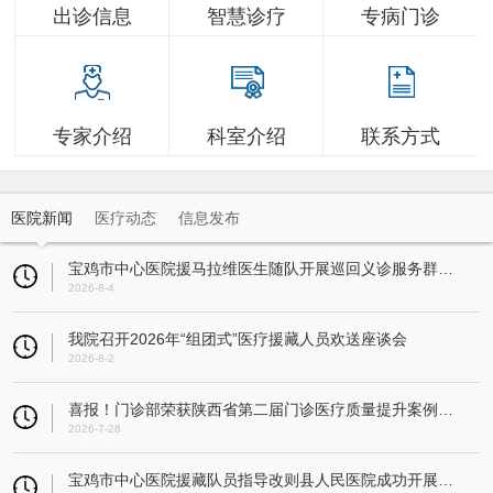
出诊信息
智慧诊疗
专病门诊
专家介绍
科室介绍
联系方式
医院新闻
医疗动态
信息发布
宝鸡市中心医院援马拉维医生随队开展巡回义诊服务群众超3万人
2026-8-4
我院召开2026年“组团式”医疗援藏人员欢送座谈会
2026-8-2
喜报！门诊部荣获陕西省第二届门诊医疗质量提升案例大赛一等奖
2026-7-28
宝鸡市中心医院援藏队员指导改则县人民医院成功开展县域首例人工全膝关节置换术