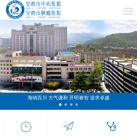
海纳百川 大气谦和 开明睿智 追求卓越