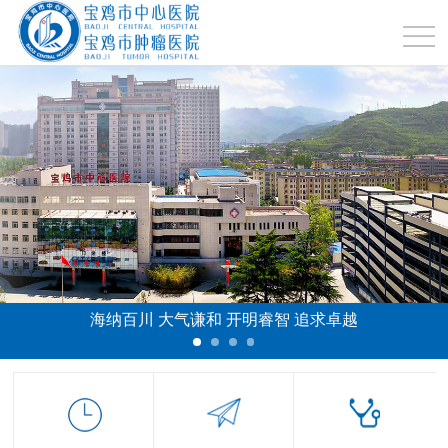
海纳百川 大气谦和 开明睿智 追求卓越