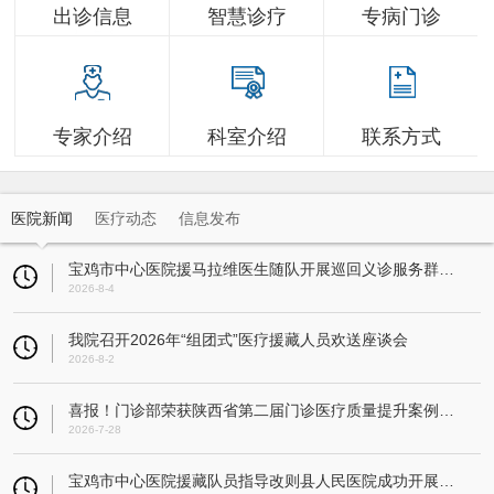
出诊信息
智慧诊疗
专病门诊
专家介绍
科室介绍
联系方式
医院新闻
医疗动态
信息发布
宝鸡市中心医院援马拉维医生随队开展巡回义诊服务群众超3万人
2026-8-4
我院召开2026年“组团式”医疗援藏人员欢送座谈会
2026-8-2
喜报！门诊部荣获陕西省第二届门诊医疗质量提升案例大赛一等奖
2026-7-28
宝鸡市中心医院援藏队员指导改则县人民医院成功开展县域首例人工全膝关节置换术