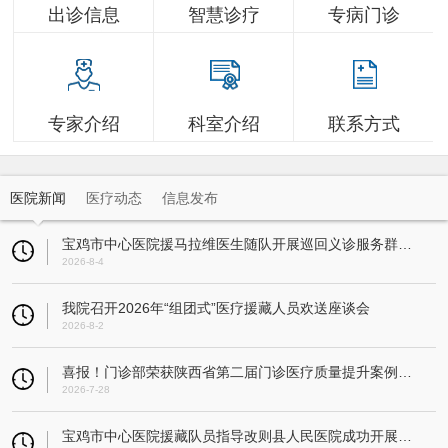
出诊信息
智慧诊疗
专病门诊
专家介绍
科室介绍
联系方式
医院新闻
医疗动态
信息发布
宝鸡市中心医院援马拉维医生随队开展巡回义诊服务群众超3万人
2026-8-4
我院召开2026年“组团式”医疗援藏人员欢送座谈会
2026-8-2
喜报！门诊部荣获陕西省第二届门诊医疗质量提升案例大赛一等奖
2026-7-28
宝鸡市中心医院援藏队员指导改则县人民医院成功开展县域首例人工全膝关节置换术