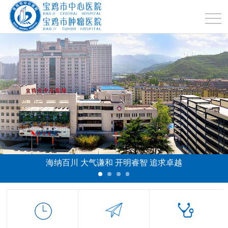
海纳百川 大气谦和 开明睿智 追求卓越